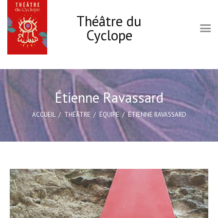
Théâtre du
Cyclope
Accueil
Le Cyclope
Étienne Ravassard
Programmation
ACCUEIL
THÉÂTRE
ÉQUIPE
ÉTIENNE RAVASSARD
Infos pratiques
Les ateliers Théâtre
Carte cadeau
Actions culturelles