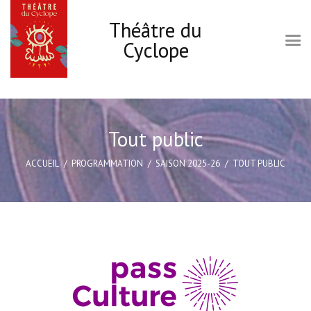
Théâtre du
Cyclope
Accueil
Le Cyclope
Tout public
Programmation
ACCUEIL
PROGRAMMATION
SAISON 2025-26
TOUT PUBLIC
Infos pratiques
Les ateliers Théâtre
Carte cadeau
Actions culturelles