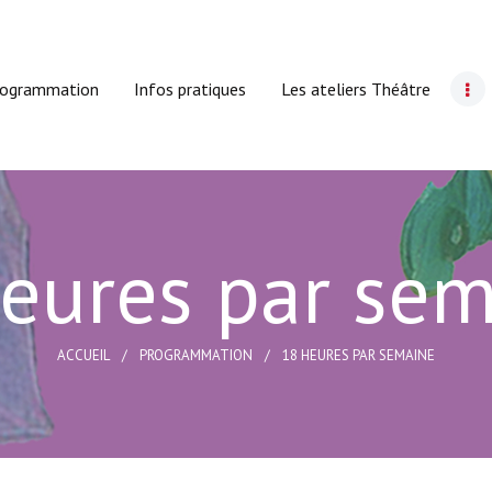
Accueil
Le Cyclope
rogrammation
Infos pratiques
Les ateliers Théâtre
Programmation
Infos pratiques
Les ateliers Théâtre
eures par se
Carte cadeau
Actions culturelles
ACCUEIL
PROGRAMMATION
18 HEURES PAR SEMAINE