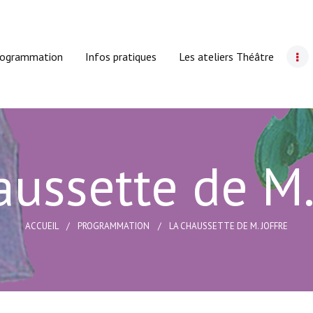
Accueil
Le Cyclope
rogrammation
Infos pratiques
Les ateliers Théâtre
Programmation
Infos pratiques
Les ateliers Théâtre
ussette de M.
Carte cadeau
Actions culturelles
ACCUEIL
PROGRAMMATION
LA CHAUSSETTE DE M. JOFFRE