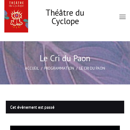
Théâtre du
Cyclope
Accueil
Le Cyclope
Le Cri du Paon
Programmation
ACCUEIL
PROGRAMMATION
LE CRI DU PAON
Infos pratiques
Les ateliers Théâtre
Carte cadeau
Actions culturelles
Cet évènement est passé