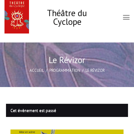
Théâtre du
Cyclope
Accueil
Le Cyclope
Le Révizor
Programmation
ACCUEIL
PROGRAMMATION
LE RÉVIZOR
Infos pratiques
Les ateliers Théâtre
Carte cadeau
Actions culturelles
Cet évènement est passé