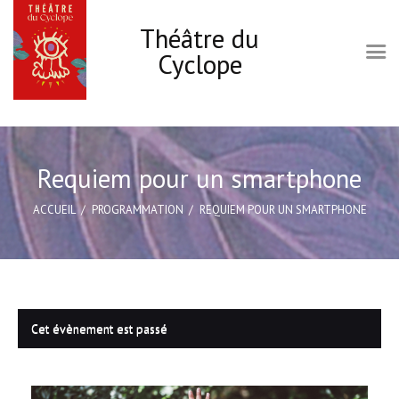
Théâtre du
Cyclope
Accueil
Le Cyclope
Requiem pour un smartphone
Programmation
ACCUEIL
PROGRAMMATION
REQUIEM POUR UN SMARTPHONE
Infos pratiques
Les ateliers Théâtre
Carte cadeau
Actions culturelles
Cet évènement est passé