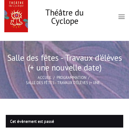
Théâtre du
Cyclope
Accueil
Le Cyclope
Salle des fêtes - Travaux d'élèves
Programmation
(+ une nouvelle date)
Infos pratiques
Les ateliers Théâtre
ACCUEIL
PROGRAMMATION
SALLE DES FÊTES - TRAVAUX D'ÉLÈVES (+ UNE...
Carte cadeau
Actions culturelles
Cet évènement est passé